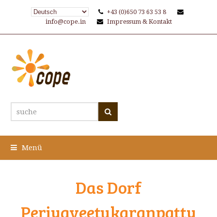
+43 (0)650 73 63 53 8
info@cope.in
Impressum & Kontakt
suche
Suche
Menü
Das Dorf
Periyaveetukaranpatty