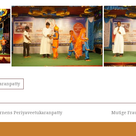
aranpatty
Lernens Periyaveetukaranpatty
Mutige Fra
Nächster
Beitrag: