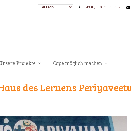
+43 (0)650 73 63 53 8
Unsere Projekte
Cope möglich machen
 Haus des Lernens Periyaveet